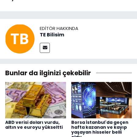
EDITÖR HAKKINDA
TE Bilisim
Bunlar da ilginizi çekebilir
ABD verisi doları vurdu,
Borsa İstanbul'da geçen
altın ve euroyu yükseltti
hafta kazanan ve kayıp
yaşayan hisseler belli
oldu