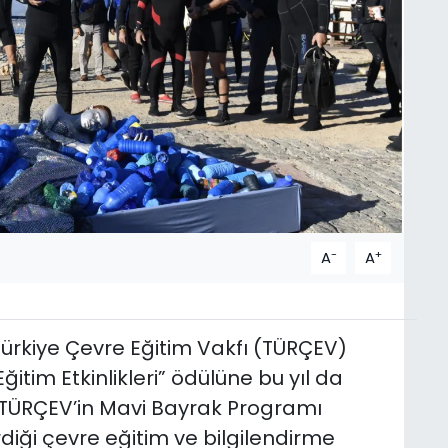
-
+
A
A
ürkiye Çevre Eğitim Vakfı (TÜRÇEV)
ğitim Etkinlikleri” ödülüne bu yıl da
TÜRÇEV’in Mavi Bayrak Programı
diği çevre eğitim ve bilgilendirme