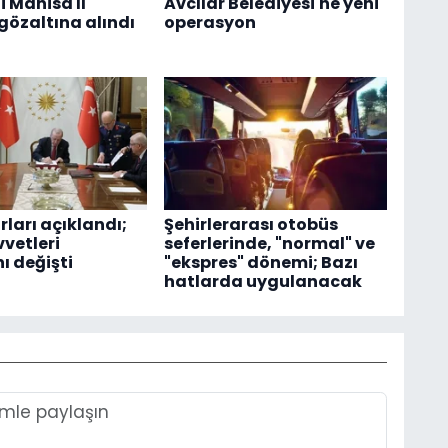
i Manisa İl
Avcılar Belediyesi'ne yeni
gözaltına alındı
operasyon
ları açıklandı;
Şehirlerarası otobüs
vetleri
seferlerinde, "normal" ve
 değişti
"ekspres" dönemi; Bazı
hatlarda uygulanacak