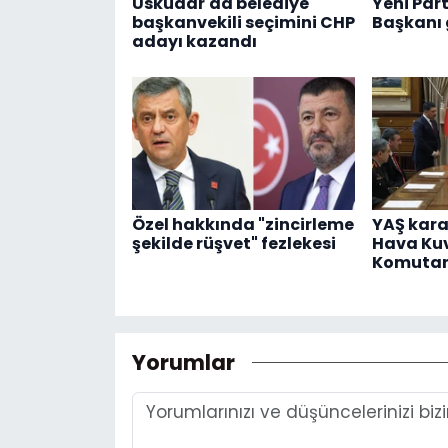
Üsküdar'da belediye
Yeni Part
başkanvekili seçimini CHP
Başkanı 
adayı kazandı
Özel hakkında "zincirleme
YAŞ karar
şekilde rüşvet" fezlekesi
Hava Kuv
Komutanı
Yorumlar