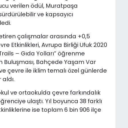
nucu verilen ödül, Muratpaşa
sürdürülebilir ve kapsayıcı
ledi.
etiren çalışmalar arasında +0,5
re Etkinlikleri, Avrupa Birliği Ufuk 2020
ails – Gıda Yolları” öğrenme
im Buluşması, Bahçede Yaşam Var
ri ve çevre ile iklim temalı özel günlerde
 aldı.
kokul ve ortaokulda çevre farkındalık
ğrenciye ulaştı. Yıl boyunca 38 farklı
inliklerine ise toplam 6 bin 906 ilçe