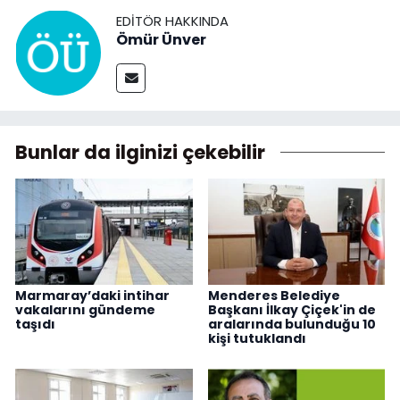
EDITÖR HAKKINDA
Ömür Ünver
Bunlar da ilginizi çekebilir
Marmaray’daki intihar
Menderes Belediye
vakalarını gündeme
Başkanı İlkay Çiçek'in de
taşıdı
aralarında bulunduğu 10
kişi tutuklandı