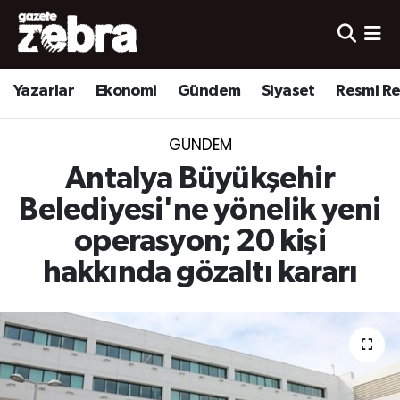
Yazarlar
Nöbetçi Eczaneler
Yazarlar
Ekonomi
Gündem
Siyaset
Resmi R
Ekonomi
Hava Durumu
GÜNDEM
Kültür-Sanat
Trafik Durumu
Antalya Büyükşehir
Yerel
Süper Lig Puan Durumu ve Fikstür
Belediyesi'ne yönelik yeni
operasyon; 20 kişi
Spor
Tüm Manşetler
hakkında gözaltı kararı
Son Dakika Haberleri
Haber Arşivi