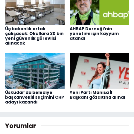
Üç bakanlık ortak
AHBAP Derneği’nin
çalışacak; Okullara 30 bin
yönetimi için kayyum
yeni güvenlik görevlisi
atandı
alınacak
Üsküdar'da belediye
Yeni Parti Manisa İl
başkanvekili seçimini CHP
Başkanı gözaltına alındı
adayı kazandı
Yorumlar