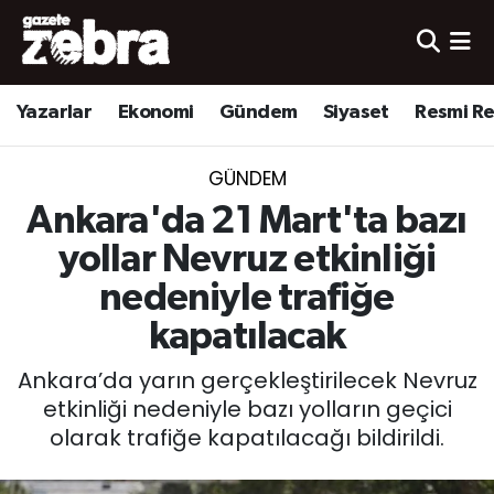
Yazarlar
Nöbetçi Eczaneler
Yazarlar
Ekonomi
Gündem
Siyaset
Resmi R
Ekonomi
Hava Durumu
GÜNDEM
Kültür-Sanat
Trafik Durumu
Ankara'da 21 Mart'ta bazı
Yerel
Süper Lig Puan Durumu ve Fikstür
yollar Nevruz etkinliği
nedeniyle trafiğe
Spor
Tüm Manşetler
kapatılacak
Son Dakika Haberleri
Ankara’da yarın gerçekleştirilecek Nevruz
etkinliği nedeniyle bazı yolların geçici
Haber Arşivi
olarak trafiğe kapatılacağı bildirildi.