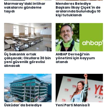
Marmaray’daki intihar
Menderes Belediye
vakalarını gündeme
Başkanı İlkay Çiçek'in de
taşıdı
aralarında bulunduğu 10
kişi tutuklandı
Üç bakanlık ortak
AHBAP Derneği’nin
çalışacak; Okullara 30 bin
yönetimi için kayyum
yeni güvenlik görevlisi
atandı
alınacak
Üsküdar'da belediye
Yeni Parti Manisa İl