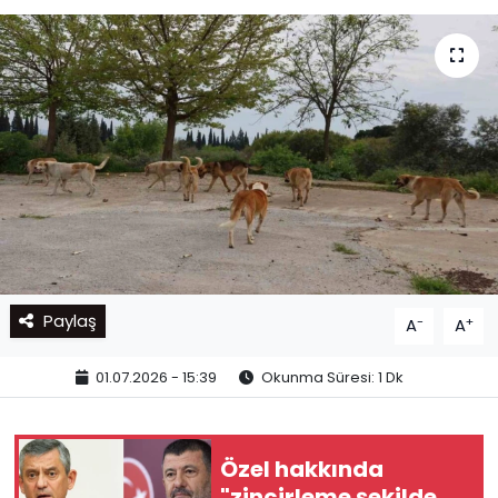
Paylaş
-
+
A
A
01.07.2026 - 15:39
Okunma Süresi: 1 Dk
Özel hakkında
"zincirleme şekilde