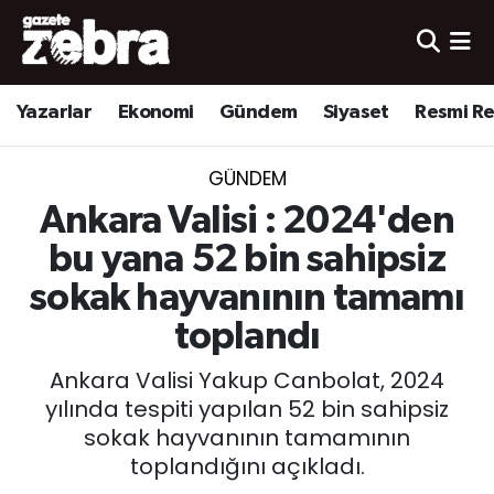
Yazarlar
Nöbetçi Eczaneler
Yazarlar
Ekonomi
Gündem
Siyaset
Resmi R
Ekonomi
Hava Durumu
GÜNDEM
Kültür-Sanat
Trafik Durumu
Ankara Valisi : 2024'den
Yerel
Süper Lig Puan Durumu ve Fikstür
bu yana 52 bin sahipsiz
sokak hayvanının tamamı
Spor
Tüm Manşetler
toplandı
Son Dakika Haberleri
Ankara Valisi Yakup Canbolat, 2024
yılında tespiti yapılan 52 bin sahipsiz
Haber Arşivi
sokak hayvanının tamamının
toplandığını açıkladı.