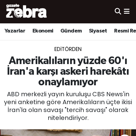
Yazarlar
Nöbetçi Eczaneler
Yazarlar
Ekonomi
Gündem
Siyaset
Resmi R
Ekonomi
Hava Durumu
EDITÖRDEN
Kültür-Sanat
Trafik Durumu
Amerikalıların yüzde 60'ı
Yerel
Süper Lig Puan Durumu ve Fikstür
İran'a karşı askeri harekâtı
onaylamıyor
Spor
Tüm Manşetler
ABD merkezli yayın kuruluşu CBS News'in
Son Dakika Haberleri
yeni anketine göre Amerikalıların üçte ikisi
İran'la olan savaşı "tercih savaşı" olarak
Haber Arşivi
nitelendiriyor.