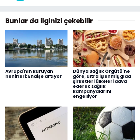
Bunlar da ilginizi çekebilir
Avrupa'nın kuruyan
Dünya Sağlık Örgütü'ne
nehirleri; Endişe artıyor
göre, ultra işlenmiş gıda
şirketleri ülkeleri dava
ederek sağlık
kampanyalarını
engelliyor