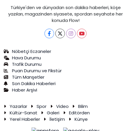
Türkiye'den ve dünyadan son dakika haberleri, köşe
yazıları, magazinden siyasete, spordan seyahate her
konuda Flow!
Nöbetçi Eczaneler
Hava Durumu
Trafik Durumu
Puan Durumu ve Fikstür
Tüm Manşetler
Son Dakika Haberleri
Haber Arşivi
Yazarlar
Spor
Video
Bilim
Kültür-Sanat
Galeri
Editörden
Yerel Haberler
İletişim
Künye