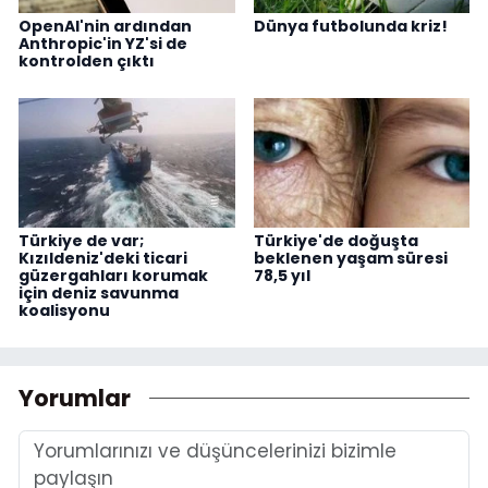
OpenAI'nin ardından
Dünya futbolunda kriz!
Anthropic'in YZ'si de
kontrolden çıktı
Türkiye de var;
Türkiye'de doğuşta
Kızıldeniz'deki ticari
beklenen yaşam süresi
güzergahları korumak
78,5 yıl
için deniz savunma
koalisyonu
Yorumlar