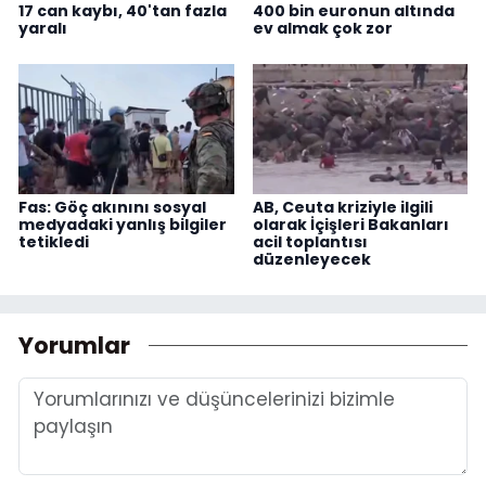
17 can kaybı, 40'tan fazla
400 bin euronun altında
yaralı
ev almak çok zor
Fas: Göç akınını sosyal
AB, Ceuta kriziyle ilgili
medyadaki yanlış bilgiler
olarak İçişleri Bakanları
tetikledi
acil toplantısı
düzenleyecek
Yorumlar