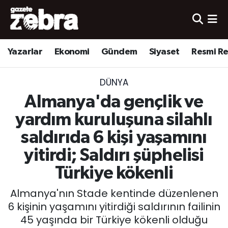
Yazarlar
Nöbetçi Eczaneler
Yazarlar
Ekonomi
Gündem
Siyaset
Resmi R
Ekonomi
Hava Durumu
DÜNYA
Kültür-Sanat
Trafik Durumu
Almanya'da gençlik ve
Yerel
Süper Lig Puan Durumu ve Fikstür
yardım kuruluşuna silahlı
saldırıda 6 kişi yaşamını
Spor
Tüm Manşetler
yitirdi; Saldırı şüphelisi
Son Dakika Haberleri
Türkiye kökenli
Almanya'nın Stade kentinde düzenlenen
Haber Arşivi
6 kişinin yaşamını yitirdiği saldırının failinin
45 yaşında bir Türkiye kökenli olduğu