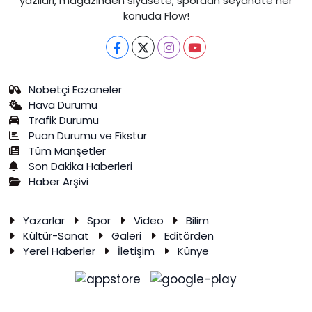
yazıları, magazinden siyasete, spordan seyahate her
konuda Flow!
Nöbetçi Eczaneler
Hava Durumu
Trafik Durumu
Puan Durumu ve Fikstür
Tüm Manşetler
Son Dakika Haberleri
Haber Arşivi
Yazarlar
Spor
Video
Bilim
Kültür-Sanat
Galeri
Editörden
Yerel Haberler
İletişim
Künye