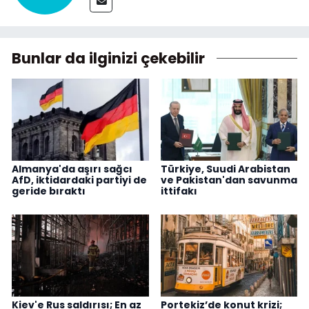
Bunlar da ilginizi çekebilir
Almanya'da aşırı sağcı
Türkiye, Suudi Arabistan
AfD, iktidardaki partiyi de
ve Pakistan'dan savunma
geride bıraktı
ittifakı
Kiev'e Rus saldırısı; En az
Portekiz’de konut krizi;