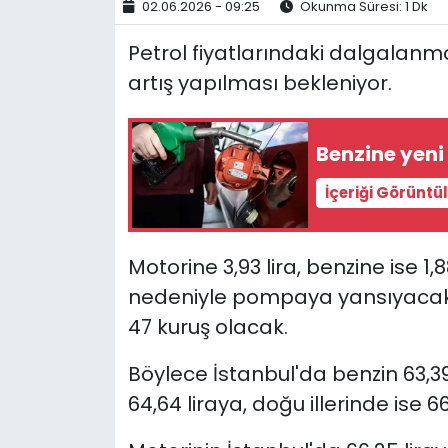
02.06.2026 - 09:25
Okunma Süresi: 1 Dk
Petrol fiyatlarındaki dalgalanma
artış yapılması bekleniyor.
Benzine yeni
İçeriği Görüntü
Motorine 3,93 lira, benzine ise 1,
nedeniyle pompaya yansıyacak f
47 kuruş olacak.
Böylece İstanbul'da benzin 63,39 
64,64 liraya, doğu illerinde ise 6