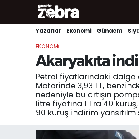
Yazarlar
Nöbetçi Eczaneler
Yazarlar
Ekonomi
Gündem
Siy
Ekonomi
Hava Durumu
EKONOMI
Kültür-Sanat
Trafik Durumu
Akaryakıta ind
Yerel
Süper Lig Puan Durumu ve Fikstür
Petrol fiyatlarındaki dalga
Motorinde 3,93 TL, benzinde
Spor
Tüm Manşetler
nedeniyle bu artışın pompa
litre fiyatına 1 lira 40 kuruş
Son Dakika Haberleri
90 kuruş indirim yansıtılmış
Haber Arşivi