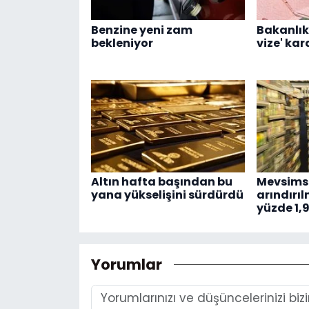
Benzine yeni zam
Bakanlık
bekleniyor
vize' kar
Altın hafta başından bu
Mevsimse
yana yükselişini sürdürdü
arındırı
yüzde 1,
Yorumlar