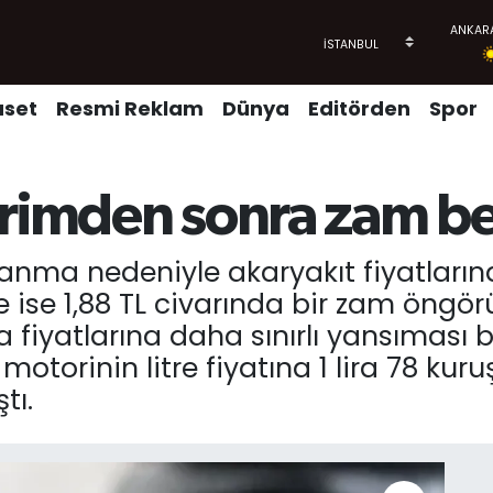
aset
Resmi Reklam
Dünya
Editörden
Spor
irimden sonra zam b
lanma nedeniyle akaryakıt fiyatlarınd
 ise 1,88 TL civarında bir zam öngör
 fiyatlarına daha sınırlı yansıması 
, motorinin litre fiyatına 1 lira 78 kuruş
tı.