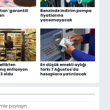
tan 'garantili
Benzinde indirim pompa
arı
fiyatlarına
yansımayacak
llikten
En düşük emekli aylığı
lmış enflasyon
farkı 7 Ağustos'da
93 oldu
hesaplara yatırılacak