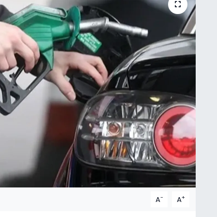
-
+
A
A