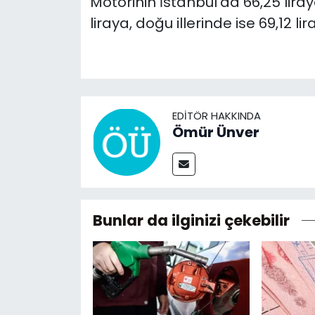
Motorinin İstanbul'da 66,25 liray
liraya, doğu illerinde ise 69,12 l
EDITÖR HAKKINDA
Ömür Ünver
Bunlar da ilginizi çekebilir