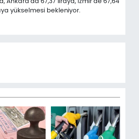
a, Ankara'da 67,37 liraya, İzmir'de 67,64
iraya yükselmesi bekleniyor.