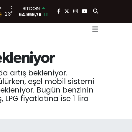
BITCOIN
°
23
64.959,79
1.11
DOLAR
47,7436
0.18
EURO
55,2510
0.32
STERLİN
64,4811
0.38
ekleniyor
GRAM ALTIN
6660.55
0.03
BİST100
a artış bekleniyor.
13.779
-14
ülürken, eşel mobil sistemi
bekleniyor. Bugün benzinin
, LPG fiyatlatına ise 1 lira