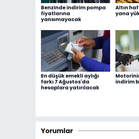
Benzinde indirim pompa
Altın ha
fiyatlarına
yana yük
yansımayacak
En düşük emekli aylığı
Motorinin
farkı 7 Ağustos'da
indirim 
hesaplara yatırılacak
Yorumlar