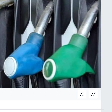
-
+
A
A