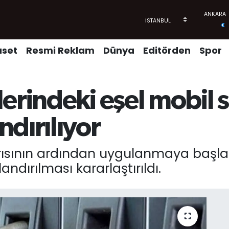
aset
Resmi Reklam
Dünya
Editörden
Spor
erindeki eşel mobil 
dırılıyor
aldırısının ardından uygulanmaya başl
ndırılması kararlaştırıldı.