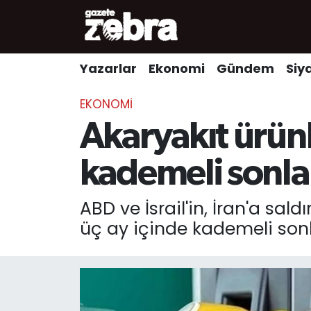
Yazarlar
Nöbetçi Eczaneler
Yazarlar
Ekonomi
Gündem
Siy
Ekonomi
Hava Durumu
EKONOMI
Kültür-Sanat
Trafik Durumu
Akaryakıt ürünl
Yerel
Süper Lig Puan Durumu ve Fikstür
kademeli sonlan
Spor
Tüm Manşetler
ABD ve İsrail'in, İran'a s
üç ay içinde kademeli sonla
Son Dakika Haberleri
Haber Arşivi