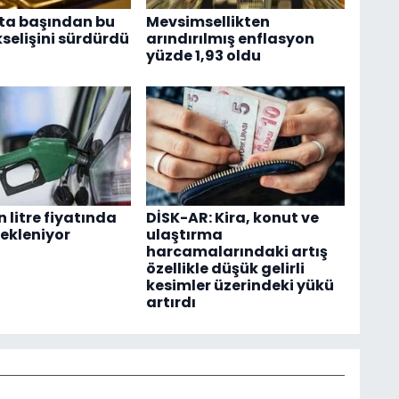
fta başından bu
Mevsimsellikten
selişini sürdürdü
arındırılmış enflasyon
yüzde 1,93 oldu
 litre fiyatında
DİSK-AR: Kira, konut ve
bekleniyor
ulaştırma
harcamalarındaki artış
özellikle düşük gelirli
kesimler üzerindeki yükü
artırdı