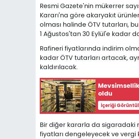
Resmi Gazete'nin mükerrer sa
Kararı'na göre akaryakıt ürünlerin
olması halinde ÖTV tutarları, bu
1 Ağustos'tan 30 Eylül'e kadar da
Rafineri fiyatlarında indirim ol
kadar ÖTV tutarları artacak, ayr
kaldırılacak.
Mevsimsellik
oldu
İçeriği Görüntü
Bir diğer kararla da sigaradaki 
fiyatları dengeleyecek ve vergi