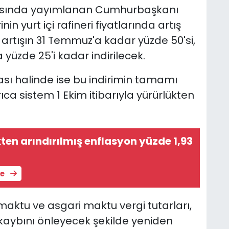
yısında yayımlanan Cumhurbaşkanı
in yurt içi rafineri fiyatlarında artış
 artışın 31 Temmuz'a kadar yüzde 50'si,
 yüzde 25'i kadar indirilecek.
ması halinde ise bu indirimin tamamı
ıca sistem 1 Ekim itibarıyla yürürlükten
ten arındırılmış enflasyon yüzde 1,93
le
maktu ve asgari maktu vergi tutarları,
 kaybını önleyecek şekilde yeniden