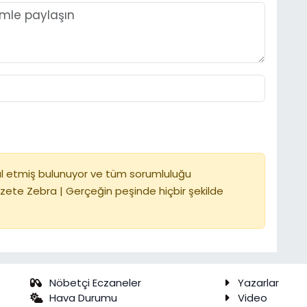
l etmiş bulunuyor ve tüm sorumluluğu
zete Zebra | Gerçeğin peşinde hiçbir şekilde
Nöbetçi Eczaneler
Yazarlar
Hava Durumu
Video