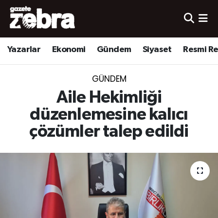
Yazarlar
Nöbetçi Eczaneler
Yazarlar
Ekonomi
Gündem
Siyaset
Resmi R
Ekonomi
Hava Durumu
GÜNDEM
Kültür-Sanat
Trafik Durumu
Aile Hekimliği
Yerel
Süper Lig Puan Durumu ve Fikstür
düzenlemesine kalıcı
çözümler talep edildi
Spor
Tüm Manşetler
Son Dakika Haberleri
Haber Arşivi