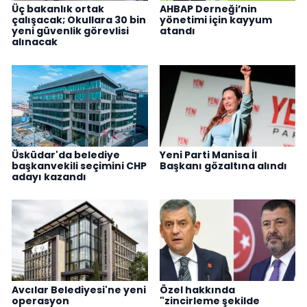
Üç bakanlık ortak
AHBAP Derneği’nin
çalışacak; Okullara 30 bin
yönetimi için kayyum
yeni güvenlik görevlisi
atandı
alınacak
Üsküdar'da belediye
Yeni Parti Manisa İl
başkanvekili seçimini CHP
Başkanı gözaltına alındı
adayı kazandı
Avcılar Belediyesi'ne yeni
Özel hakkında
operasyon
"zincirleme şekilde