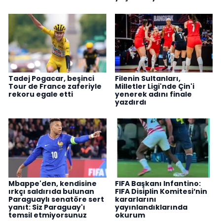
Tadej Pogacar, beşinci
Filenin Sultanları,
Tour de France zaferiyle
Milletler Ligi'nde Çin'i
rekoru egale etti
yenerek adını finale
yazdırdı
Mbappe'den, kendisine
FIFA Başkanı Infantino:
ırkçı saldırıda bulunan
FIFA Disiplin Komitesi’nin
Paraguaylı senatöre sert
kararlarını
yanıt: Siz Paraguay'ı
yayınlandıklarında
temsil etmiyorsunuz
okurum