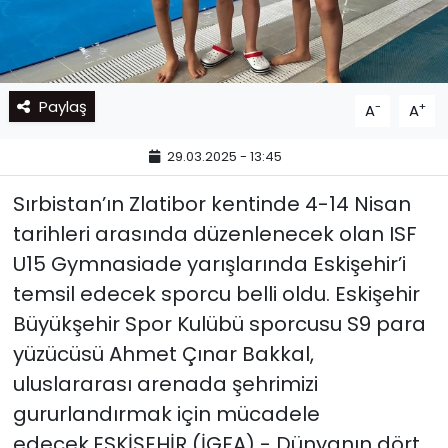
Paylaş
-
+
A
A
29.03.2025 - 13:45
Sırbistan’ın Zlatibor kentinde 4-14 Nisan
tarihleri arasında düzenlenecek olan ISF
U15 Gymnasiade yarışlarında Eskişehir’i
temsil edecek sporcu belli oldu. Eskişehir
Büyükşehir Spor Kulübü sporcusu S9 para
yüzücüsü Ahmet Çınar Bakkal,
uluslararası arenada şehrimizi
gururlandırmak için mücadele
edecek.ESKİŞEHİR (İGFA) - Dünyanın dört