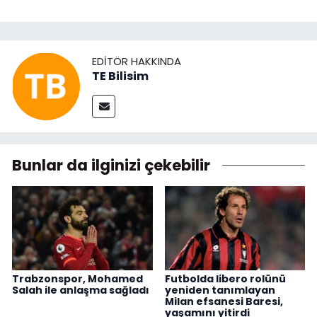
EDITÖR HAKKINDA
TE Bilisim
Bunlar da ilginizi çekebilir
Trabzonspor, Mohamed
Futbolda libero rolünü
Salah ile anlaşma sağladı
yeniden tanımlayan
Milan efsanesi Baresi,
yaşamını yitirdi