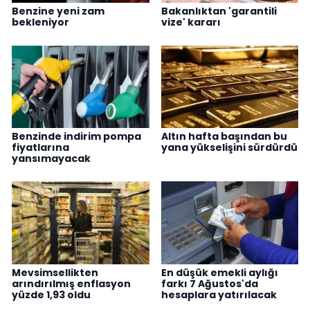
Benzine yeni zam
Bakanlıktan 'garantili
bekleniyor
vize' kararı
Benzinde indirim pompa
Altın hafta başından bu
fiyatlarına
yana yükselişini sürdürdü
yansımayacak
Mevsimsellikten
En düşük emekli aylığı
arındırılmış enflasyon
farkı 7 Ağustos'da
yüzde 1,93 oldu
hesaplara yatırılacak