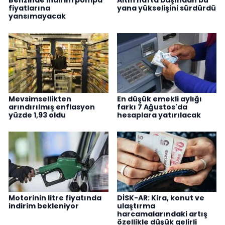
Benzinde indirim pompa
Altın hafta başından bu
fiyatlarına
yana yükselişini sürdürdü
yansımayacak
Mevsimsellikten
En düşük emekli aylığı
arındırılmış enflasyon
farkı 7 Ağustos'da
yüzde 1,93 oldu
hesaplara yatırılacak
Motorinin litre fiyatında
DİSK-AR: Kira, konut ve
indirim bekleniyor
ulaştırma
harcamalarındaki artış
özellikle düşük gelirli