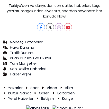
Türkiye'den ve dünyadan son dakika haberleri, köşe
yazıları, magazinden siyasete, spordan seyahate her
konuda Flow!
Nöbetçi Eczaneler
Hava Durumu
Trafik Durumu
Puan Durumu ve Fikstür
Tüm Manşetler
Son Dakika Haberleri
Haber Arşivi
Yazarlar
Spor
Video
Bilim
Kültür-Sanat
Galeri
Editörden
Yerel Haberler
İletişim
Künye