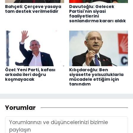
Bahçeli: Çerçeve yasaya
Davutoğlu: Gelecek
tam destek verilmelidir
Partisi'nin siyasi
faaliyetlerini
sonlandırma kararı aldık
Özel: Yeni Parti, kafası
Kılıçdaroğlu: Ben
arkada ileri doğru
siyasette yolsuzluklarla
koşmayacak
mücadele ettiğim için
tanındım
Yorumlar