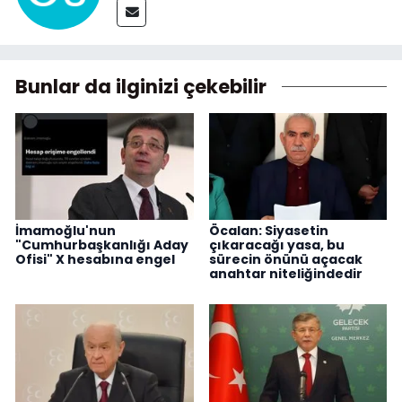
Bunlar da ilginizi çekebilir
İmamoğlu'nun
Öcalan: Siyasetin
"Cumhurbaşkanlığı Aday
çıkaracağı yasa, bu
Ofisi" X hesabına engel
sürecin önünü açacak
anahtar niteliğindedir