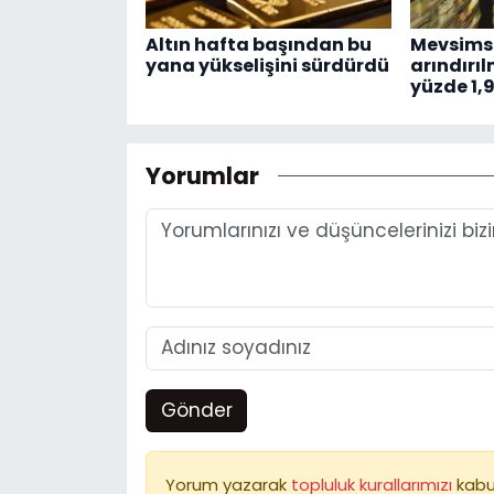
Altın hafta başından bu
Mevsimse
yana yükselişini sürdürdü
arındırı
yüzde 1,
Yorumlar
Gönder
Yorum yazarak
topluluk kurallarımızı
kabu