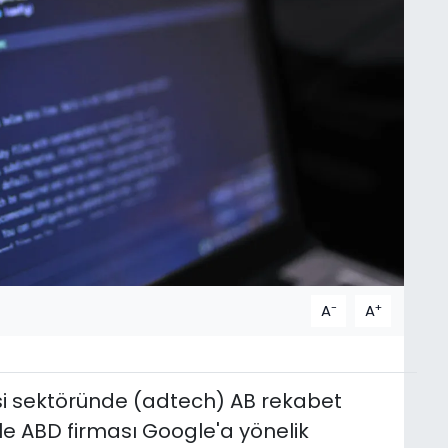
-
+
A
A
si sektöründe (adtech) AB rekabet
iyle ABD firması Google'a yönelik