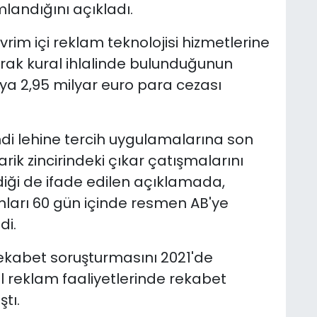
andığını açıkladı.
im içi reklam teknolojisi hizmetlerine
arak kural ihlalinde bulunduğunun
aya 2,95 milyar euro para cezası
i lehine tercih uygulamalarına son
rik zincirindeki çıkar çatışmalarını
ği de ifade edilen açıklamada,
mları 60 gün içinde resmen AB'ye
di.
ekabet soruşturmasını 2021'de
tal reklam faaliyetlerinde rekabet
tı.