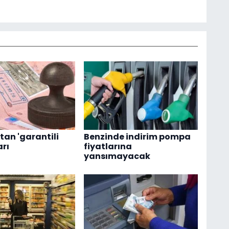
tan 'garantili
Benzinde indirim pompa
arı
fiyatlarına
yansımayacak