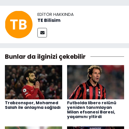
EDITÖR HAKKINDA
TE Bilisim
Bunlar da ilginizi çekebilir
Trabzonspor, Mohamed
Futbolda libero rolünü
Salah ile anlaşma sağladı
yeniden tanımlayan
Milan efsanesi Baresi,
yaşamını yitirdi