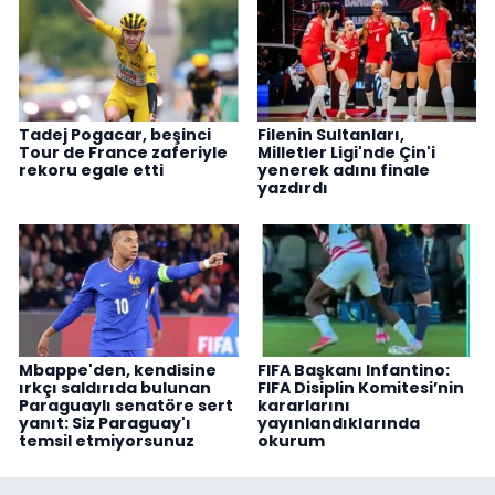
Tadej Pogacar, beşinci
Filenin Sultanları,
Tour de France zaferiyle
Milletler Ligi'nde Çin'i
rekoru egale etti
yenerek adını finale
yazdırdı
Mbappe'den, kendisine
FIFA Başkanı Infantino:
ırkçı saldırıda bulunan
FIFA Disiplin Komitesi’nin
Paraguaylı senatöre sert
kararlarını
yanıt: Siz Paraguay'ı
yayınlandıklarında
temsil etmiyorsunuz
okurum