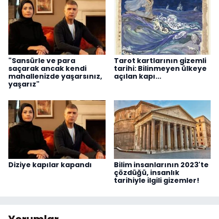
"Sansürle ve para
Tarot kartlarının gizemli
saçarak ancak kendi
tarihi: Bilinmeyen ülkeye
mahallenizde yaşarsınız,
açılan kapı...
yaşarız"
Diziye kapılar kapandı
Bilim insanlarının 2023'te
çözdüğü, insanlık
tarihiyle ilgili gizemler!