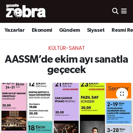
Yazarlar
Nöbetçi Eczaneler
Yazarlar
Ekonomi
Gündem
Siyaset
Resmi R
Ekonomi
Hava Durumu
KÜLTÜR-SANAT
Kültür-Sanat
Trafik Durumu
AASSM’de ekim ayı sanatla
Yerel
Süper Lig Puan Durumu ve Fikstür
geçecek
Spor
Tüm Manşetler
Son Dakika Haberleri
Haber Arşivi