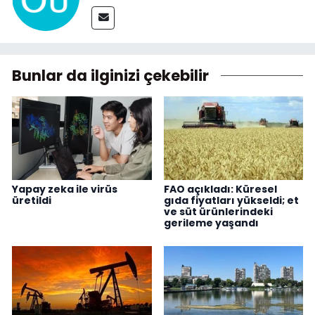
Bunlar da ilginizi çekebilir
Yapay zeka ile virüs
FAO açıkladı: Küresel
üretildi
gıda fiyatları yükseldi; et
ve süt ürünlerindeki
gerileme yaşandı