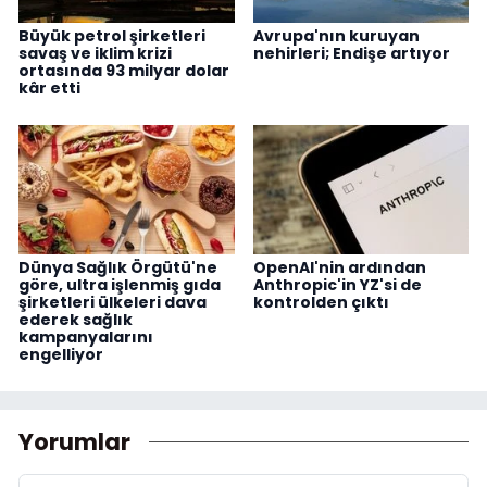
Büyük petrol şirketleri
Avrupa'nın kuruyan
savaş ve iklim krizi
nehirleri; Endişe artıyor
ortasında 93 milyar dolar
kâr etti
Dünya Sağlık Örgütü'ne
OpenAI'nin ardından
göre, ultra işlenmiş gıda
Anthropic'in YZ'si de
şirketleri ülkeleri dava
kontrolden çıktı
ederek sağlık
kampanyalarını
engelliyor
Yorumlar