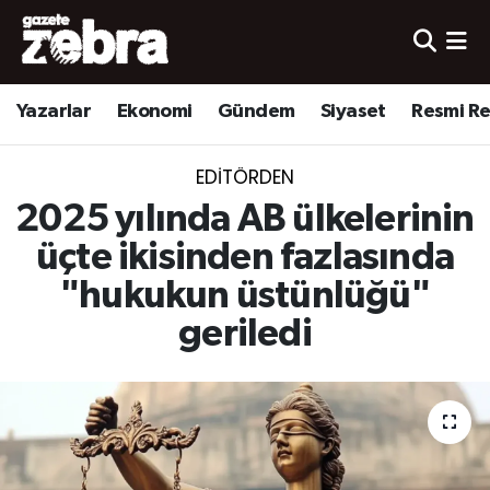
Yazarlar
Nöbetçi Eczaneler
Yazarlar
Ekonomi
Gündem
Siyaset
Resmi R
Ekonomi
Hava Durumu
EDITÖRDEN
Kültür-Sanat
Trafik Durumu
2025 yılında AB ülkelerinin
Yerel
Süper Lig Puan Durumu ve Fikstür
üçte ikisinden fazlasında
"hukukun üstünlüğü"
Spor
Tüm Manşetler
geriledi
Son Dakika Haberleri
Haber Arşivi