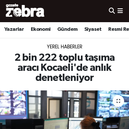
Yazarlar
Nöbetçi Eczaneler
Yazarlar
Ekonomi
Gündem
Siyaset
Resmi R
Ekonomi
Hava Durumu
YEREL HABERLER
Kültür-Sanat
Trafik Durumu
2 bin 222 toplu taşıma
Yerel
Süper Lig Puan Durumu ve Fikstür
aracı Kocaeli'de anlık
denetleniyor
Spor
Tüm Manşetler
Son Dakika Haberleri
Haber Arşivi